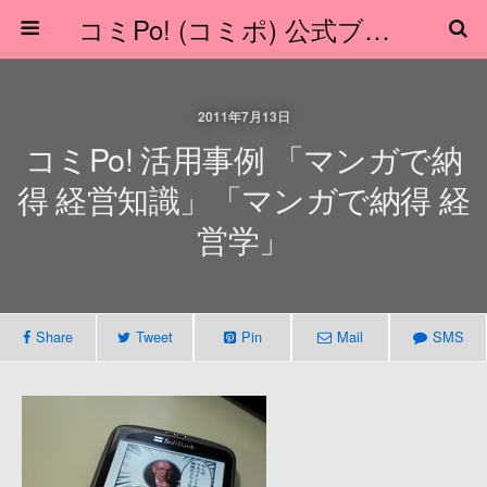
コミPo! (コミポ) 公式ブログ
2011年7月13日
コミPo! 活用事例 「マンガで納
得 経営知識」「マンガで納得 経
営学」
Share
Tweet
Pin
Mail
SMS