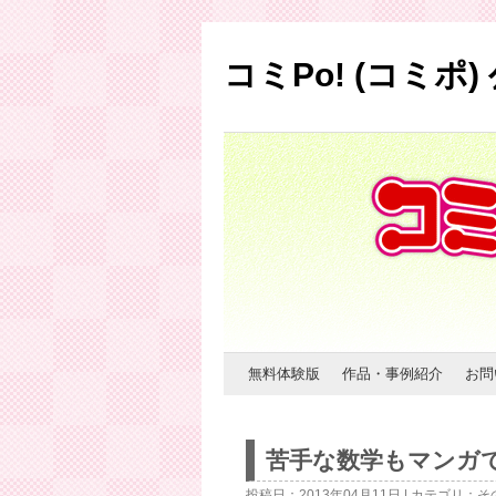
コミPo! (コミポ
コ
無料体験版
作品・事例紹介
お問
ン
苦手な数学もマンガ
テ
投稿日：2013年04月11日 | カテゴリ：
そ