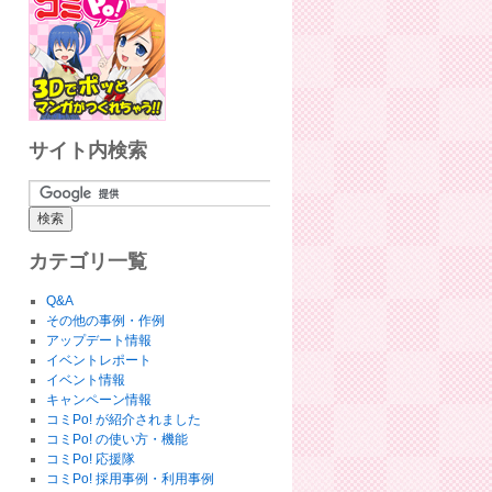
サイト内検索
カテゴリ一覧
Q&A
その他の事例・作例
アップデート情報
イベントレポート
イベント情報
キャンペーン情報
コミPo! が紹介されました
コミPo! の使い方・機能
コミPo! 応援隊
コミPo! 採用事例・利用事例