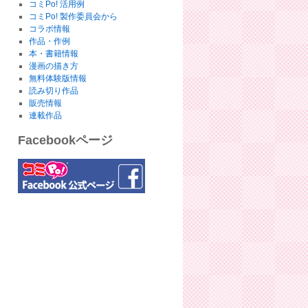
コミPo! 活用例
コミPo! 製作委員会から
コラボ情報
作品・作例
本・書籍情報
漫画の描き方
無料体験版情報
読み切り作品
販売情報
連載作品
Facebookページ