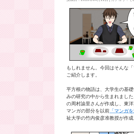
ン
ツ
へ
ス
キ
ッ
もしれません。今回はそんな「
プ
ご紹介します。
平方根の物語は、大学生の基礎
みの研究の中から生まれました
の周村諭里さんが作成し、東洋
マンガの部分を以前
「マンガを
祉大学の竹内俊彦准教授が作成