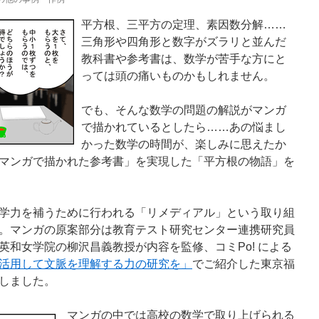
平方根、三平方の定理、素因数分解……
三角形や四角形と数字がズラリと並んだ
教科書や参考書は、数学が苦手な方にと
っては頭の痛いものかもしれません。
でも、そんな数学の問題の解説がマンガ
で描かれているとしたら……あの悩まし
かった数学の時間が、楽しみに思えたか
マンガで描かれた参考書」を実現した「平方根の物語」を
学力を補うために行われる「リメディアル」という取り組
。マンガの原案部分は教育テスト研究センター連携研究員
英和女学院の柳沢昌義教授が内容を監修、コミPo! による
活用して文脈を理解する力の研究を」
でご紹介した東京福
しました。
マンガの中では高校の数学で取り上げられる