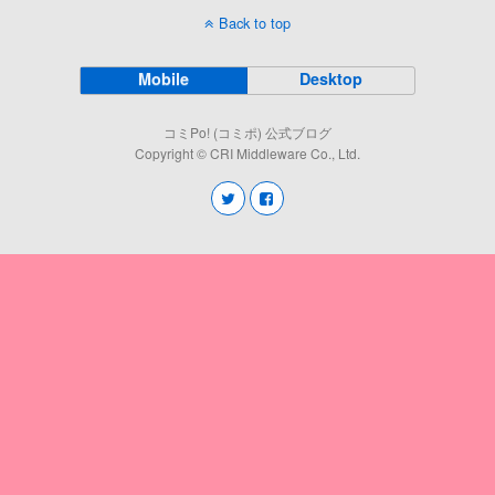
Back to top
Mobile
Desktop
コミPo! (コミポ) 公式ブログ
Copyright © CRI Middleware Co., Ltd.