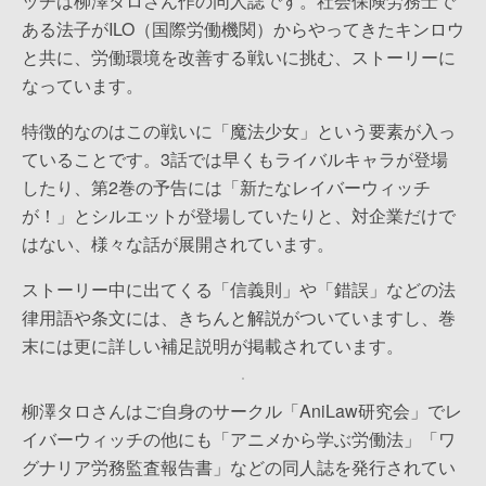
ッチは柳澤タロさん作の同人誌です。社会保険労務士で
ある法子がILO（国際労働機関）からやってきたキンロウ
と共に、労働環境を改善する戦いに挑む、ストーリーに
なっています。
特徴的なのはこの戦いに「魔法少女」という要素が入っ
ていることです。3話では早くもライバルキャラが登場
したり、第2巻の予告には「新たなレイバーウィッチ
が！」とシルエットが登場していたりと、対企業だけで
はない、様々な話が展開されています。
ストーリー中に出てくる「信義則」や「錯誤」などの法
律用語や条文には、きちんと解説がついていますし、巻
末には更に詳しい補足説明が掲載されています。
柳澤タロさんはご自身のサークル「AniLaw研究会」でレ
イバーウィッチの他にも「アニメから学ぶ労働法」「ワ
グナリア労務監査報告書」などの同人誌を発行されてい