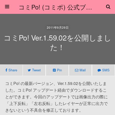
コミPo! (コミポ) 公式ブログ
2011年9月29日
コミPo! Ver.1.59.02を公開しまし
た！
Share
Tweet
Pin
Mail
SMS
コミPo! の最新バージョン、Ver.1.59.02を公開いたしま
した。コミPo! アップデート経由でダウンロードするこ
とができます。今回のアップデートでは画像出力の際に
「上下反転」「左右反転」したレイヤーが正常に出力で
きないという不具合を修正しております。