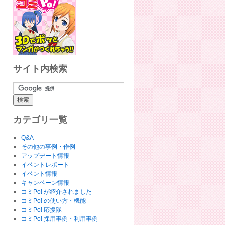
サイト内検索
カテゴリ一覧
Q&A
その他の事例・作例
アップデート情報
イベントレポート
イベント情報
キャンペーン情報
コミPo! が紹介されました
コミPo! の使い方・機能
コミPo! 応援隊
コミPo! 採用事例・利用事例