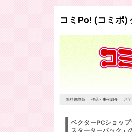
コミPo! (コミポ
コ
無料体験版
作品・事例紹介
お問
ン
ベクターPCショップ
テ
スターターパック」