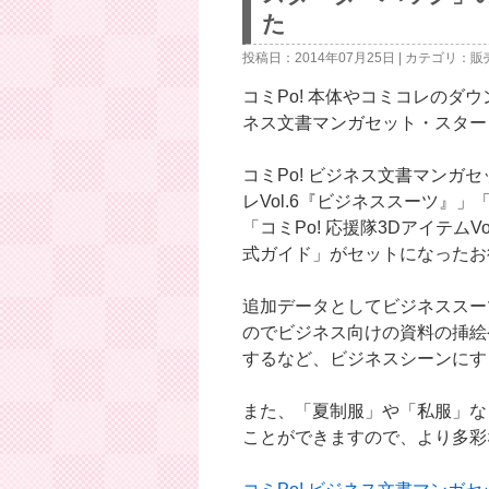
ン
た
ツ
投稿日：2014年07月25日 | カテゴリ：
販
へ
コミPo! 本体やコミコレのダ
ネス文書マンガセット・スター
ス
キ
コミPo! ビジネス文書マンガ
レVol.6『ビジネススーツ』」
ッ
「コミPo! 応援隊3DアイテムVo
プ
式ガイド」がセットになったお
追加データとしてビジネススー
のでビジネス向けの資料の挿絵
するなど、ビジネスシーンにす
また、「夏制服」や「私服」な
ことができますので、より多彩