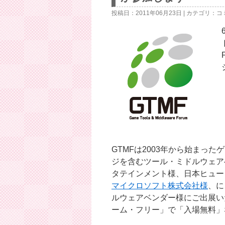
ン
投稿日：2011年06月23日 | カテゴリ：
コ
ツ
へ
ス
キ
ッ
プ
GTMFは2003年から始まっ
ジを含むツール・ミドルウェア
タテインメント様、日本ヒュー
マイクロソフト株式会社様
、
に
ルウェアベンダー様にご出展い
ーム・フリー」で「入場無料」