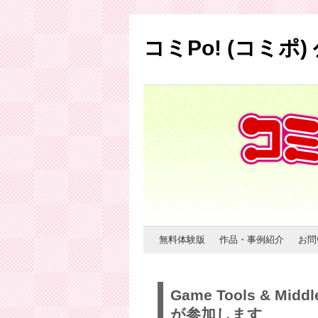
コミPo! (コミポ
コ
無料体験版
作品・事例紹介
お問
ン
Game Tools & Mi
テ
が参加します