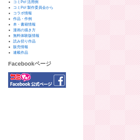
コミPo! 活用例
コミPo! 製作委員会から
コラボ情報
作品・作例
本・書籍情報
漫画の描き方
無料体験版情報
読み切り作品
販売情報
連載作品
Facebookページ