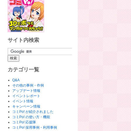
サイト内検索
カテゴリ一覧
Q&A
その他の事例・作例
アップデート情報
イベントレポート
イベント情報
キャンペーン情報
コミPo! が紹介されました
コミPo! の使い方・機能
コミPo! 応援隊
コミPo! 採用事例・利用事例