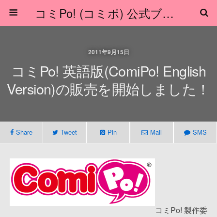
コミPo! (コミポ) 公式ブログ
2011年9月15日
コミPo! 英語版(ComiPo! English
Version)の販売を開始しました！
Share
Tweet
Pin
Mail
SMS
コミPo! 製作委