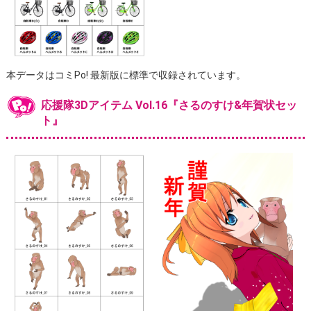
本データはコミPo! 最新版に標準で収録されています。
応援隊3Dアイテム Vol.16『さるのすけ&年賀状セッ
ト』