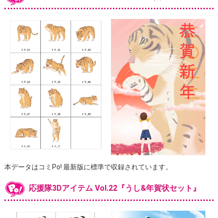
本データはコミPo! 最新版に標準で収録されています。
応援隊3Dアイテム Vol.22『うし&年賀状セット』