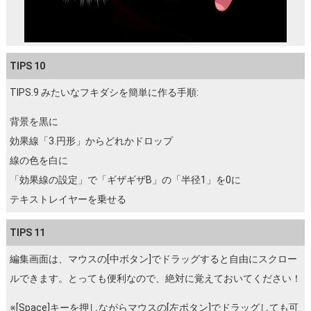
TIPS 10
TIPS.9 みたいなフキダシを簡単に作る手順:
背景を黒に
効果線「3.円形」からどれかドロップ
線の色を白に
「効果線の設定」で「ギザギザB」の「半径1」を0に
テキストレイヤーを乗せる
TIPS 11
編集画面は、マウスの[中ボタン]でドラッグすると自由にスクロー
ルできます。とっても便利なので、絶対に覚えておいてください！
※[Space]キーを押しながらマウスの[左ボタン]でドラッグしても可