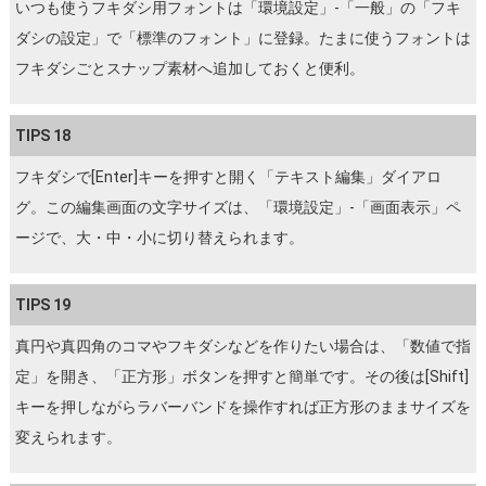
いつも使うフキダシ用フォントは「環境設定」-「一般」の「フキ
ダシの設定」で「標準のフォント」に登録。たまに使うフォントは
フキダシごとスナップ素材へ追加しておくと便利。
TIPS 18
フキダシで[Enter]キーを押すと開く「テキスト編集」ダイアロ
グ。この編集画面の文字サイズは、「環境設定」-「画面表示」ペ
ージで、大・中・小に切り替えられます。
TIPS 19
真円や真四角のコマやフキダシなどを作りたい場合は、「数値で指
定」を開き、「正方形」ボタンを押すと簡単です。その後は[Shift]
キーを押しながらラバーバンドを操作すれば正方形のままサイズを
変えられます。