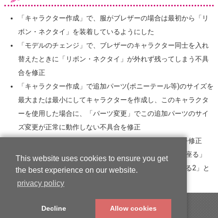
「キャラクター作成」で、服がブレザーの場合は最初から「リ
ボン・ネクタイ」を装着しているようにした
「モデルのチェンジ」で、ブレザーのキャラクター同士を入れ
替えたときに「リボン・ネクタイ」が外れず残ってしまう不具
合を修正
「キャラクター作成」で追加パーツ(ポニーテール等)のサイズを
最大または最小にしてキャラクターを作成し、このキャラクタ
ーを使用した場合に、「パーツ変更」でこの追加パーツのサイ
ズ変更が正常に動作しない不具合を修正
下記のポーズで、スニーカーの色が違っていた不具合を修正
データコレクション Vol.10,11 の女子の「低い物に座る」
This website uses cookies to ensure you get
データコレクション Vol.10,11 の男子の「顔を寄せる2」と
the best experience on our website.
「顔を寄せる4」
privacy policy
Copyright © CRI Middleware Co., Ltd.
Decline
Allow cookies
Copyright © 1991-2021 Web Technology Corp.