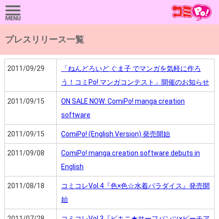
プレスリリース一覧
2011/09/29
「ねんどろいど ぐま子 でマンガを気軽に作ろ
う！コミPo! マンガコンテスト」開催のお知らせ
2011/09/15
ON SALE NOW: ComiPo! manga creation
software
2011/09/15
ComiPo! (English Version) 発売開始
2011/09/08
ComiPo! manga creation software debuts in
English
2011/08/18
コミコレVol.4『色×色☆水着パラダイス』発売開
始
2011/07/28
コミコレVol.3『ビキニ★サーフパンツ×ビーチア